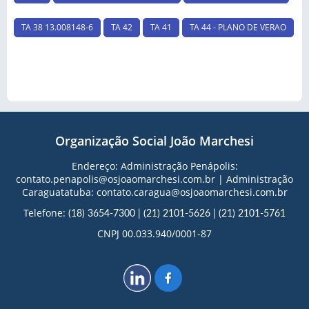
TA 38 13.008148-6
TA 42
TA 41
TA 44 - PLANO DE VERAO
Organização Social João Marchesi
Endereço: Administração Penápolis:
contato.penapolis@osjoaomarchesi.com.br | Administração
Caraguatatuba: contato.caragua@osjoaomarchesi.com.br
Telefone:
(18) 3654-7300
|
(21) 2101-5626
|
(21) 2101-5761
CNPJ 00.033.940/0001-87