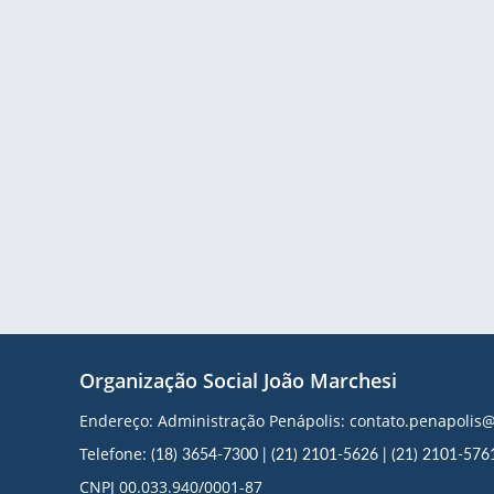
Organização Social João Marchesi
Endereço: Administração Penápolis: contato.penapoli
Telefone:
(18) 3654-7300
|
(21) 2101-5626
|
(21) 2101-576
CNPJ 00.033.940/0001-87