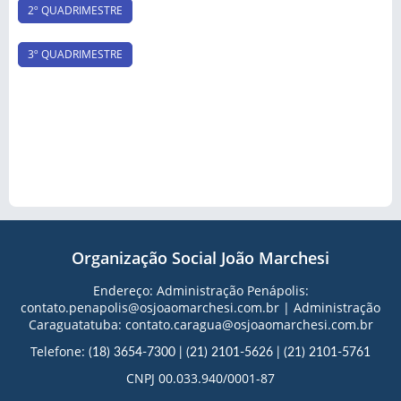
2º QUADRIMESTRE
3º QUADRIMESTRE
Organização Social João Marchesi
Endereço: Administração Penápolis:
contato.penapolis@osjoaomarchesi.com.br | Administração
Caraguatatuba: contato.caragua@osjoaomarchesi.com.br
Telefone:
(18) 3654-7300
|
(21) 2101-5626
|
(21) 2101-5761
CNPJ 00.033.940/0001-87